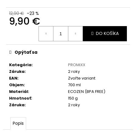
12,90 €
–23 %
9,90 €
Jednotková
DO KOŠÍKA
cena:
Opýtať sa
Kategória
:
PROMiXX
Záruka
:
2 roky
EAN
:
Zvoľte variant
Objem
:
700 ml
Materiál
:
ECOZEN (BPA FREE)
Hmotnosť
:
150 g
Záruka
:
2 roky
Popis