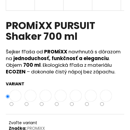
á
j
s
PROMiXX PURSUIT
ť
Shaker 700 ml
?
Šejker fľaša od
PROMiXX
navrhnutá s dôrazom
na
jednoduchosť, funkčnosť a eleganciu
.
Objem
700 ml
. Ekologická fľaša z materiálu
HĽADAŤ
ECOZEN
– dokonale čistý nápoj bez zápachu.
VARIANT
Zvoľte variant
Značka:
PROMiXX