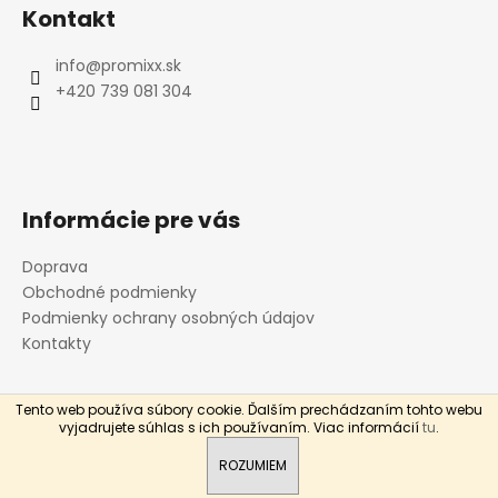
á
Kontakt
p
ä
info
@
promixx.sk
t
+420 739 081 304
i
e
Informácie pre vás
Doprava
Obchodné podmienky
Podmienky ochrany osobných údajov
Kontakty
Tento web používa súbory cookie. Ďalším prechádzaním tohto webu
Vytvoril Shoptet
OFFICIAL WEB PROMiXX - !AKCIA! DOPRAVA VŠETKÝCH
vyjadrujete súhlas s ich používaním. Viac informácií
tu
.
ŠEJKROV DO VÝDAJNÉHO MIESTA ZÁSIELKOVNE ZADARMO !
Copyright 2026
PROMiXX.sk
. Všetky práva vyhradené.
Všetko skladom.
ROZUMIEM